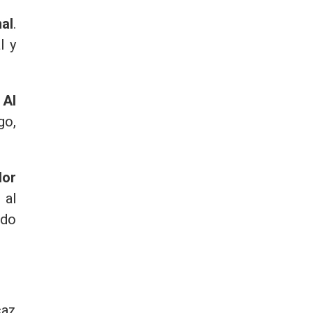
al
.
l y
.
Al
go,
dor
 al
ado
caz