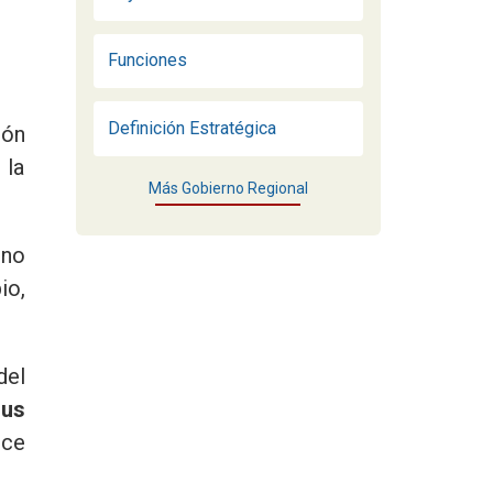
Funciones
Definición Estratégica
ión
 la
Más Gobierno Regional
rno
io,
del
sus
ece