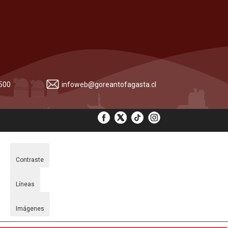
 500
infoweb@goreantofagasta.cl
Contraste
Líneas
Imágenes