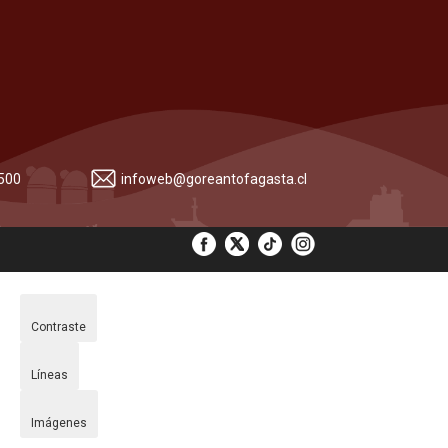
 500
infoweb@goreantofagasta.cl
Contraste
Líneas
Imágenes