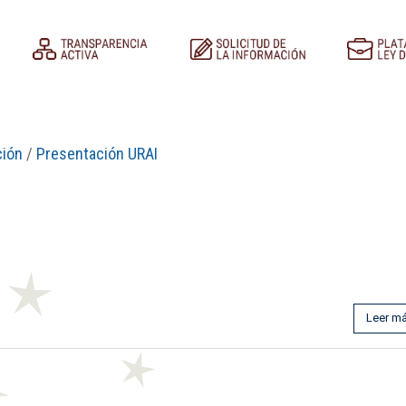
ción
/
Presentación URAI
Leer m