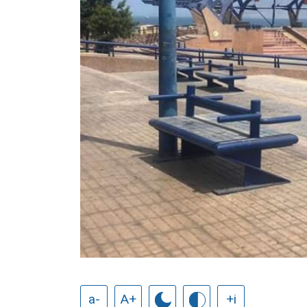
a-
A+
+i