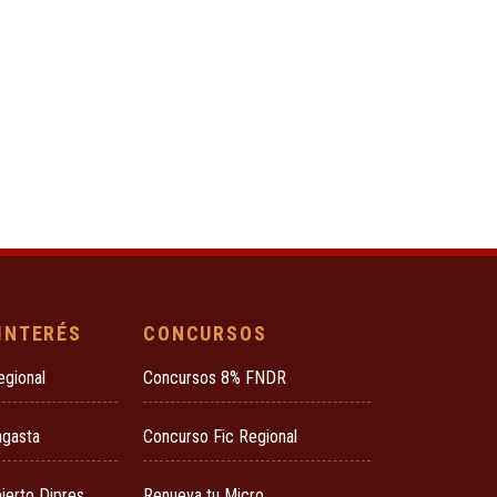
 INTERÉS
CONCURSOS
egional
Concursos 8% FNDR
agasta
Concurso Fic Regional
ierto Dipres
Renueva tu Micro