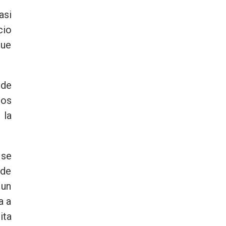
asi
cio
que
 de
ios
 la
 se
 de
 un
a a
ita