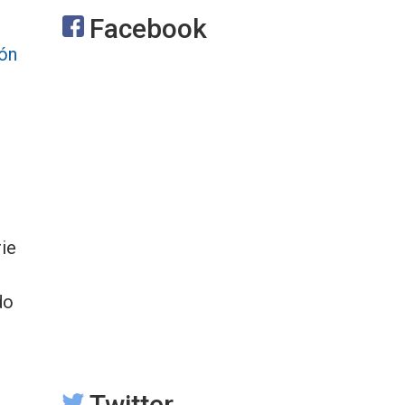
Facebook
ión
rie
do
Twitter