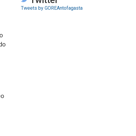
Tweets by GOREAntofagasta
no
ndo
l
eo