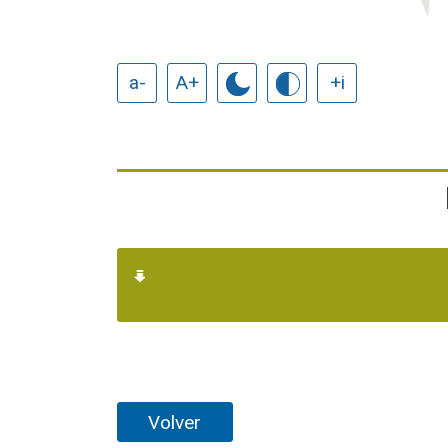
a-
A+
+i
Volver