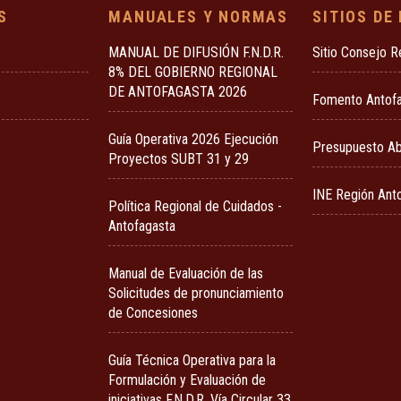
S
MANUALES Y NORMAS
SITIOS DE
MANUAL DE DIFUSIÓN F.N.D.R.
Sitio Consejo R
8% DEL GOBIERNO REGIONAL
DE ANTOFAGASTA 2026
Fomento Antof
Guía Operativa 2026 Ejecución
Presupuesto Ab
Proyectos SUBT 31 y 29
INE Región Ant
Política Regional de Cuidados -
Antofagasta
Manual de Evaluación de las
Solicitudes de pronunciamiento
de Concesiones
Guía Técnica Operativa para la
Formulación y Evaluación de
iniciativas F.N.D.R. Vía Circular 33