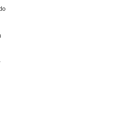
do
u
l
y