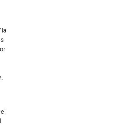
"la
os
tor
s,
el
l