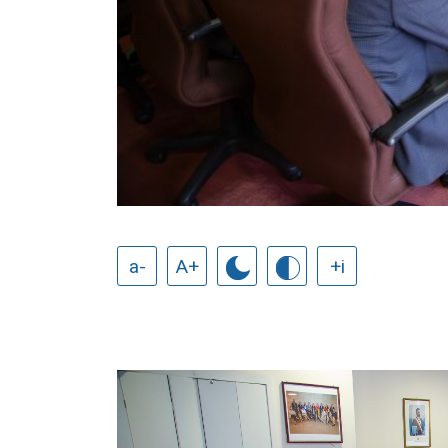
a-
A+
+i