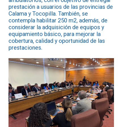
ambulatorios, con el objetivo de entregar
prestación a usuarios de las provincias de
Calama y Tocopilla. También, se
contempla habilitar 250 m2, además, de
considerar la adquisición de equipos y
equipamiento básico, para mejorar la
cobertura, calidad y oportunidad de las
prestaciones.