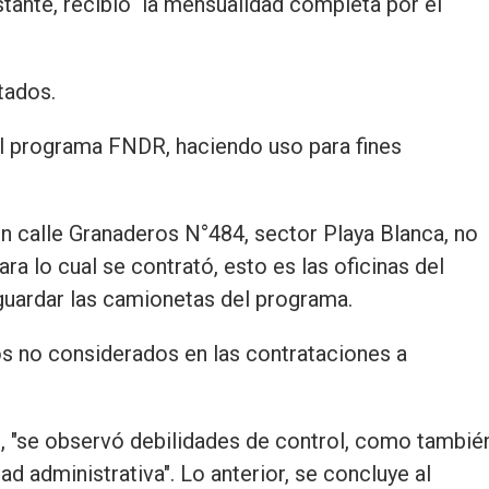
ante, recibió ́ la mensualidad completa por el
tados.
el programa FNDR, haciendo uso para fines
n calle Granaderos N°484, sector Playa Blanca, no
ra lo cual se contrató, esto es las oficinas del
 guardar las camionetas del programa.
os no considerados en las contrataciones a
ue, "se observó debilidades de control, como tambié
d administrativa". Lo anterior, se concluye al