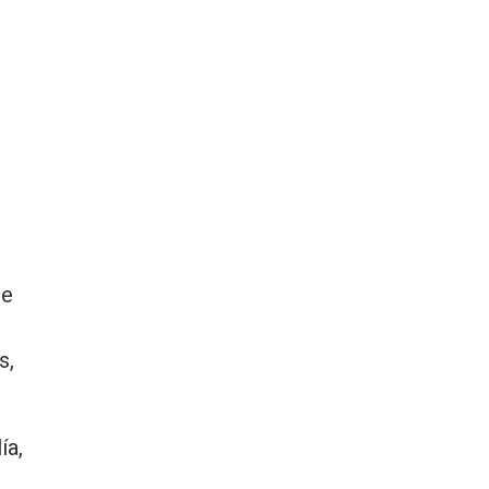
de
s,
ía,