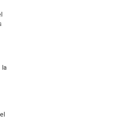
l
s
 la
el