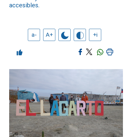
accesibles.
a-
A+
+i