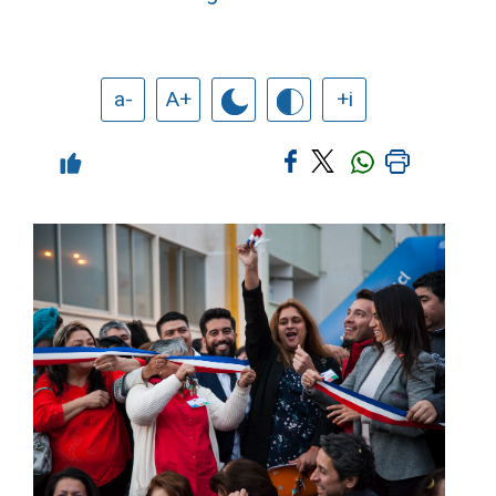
a-
A+
+i