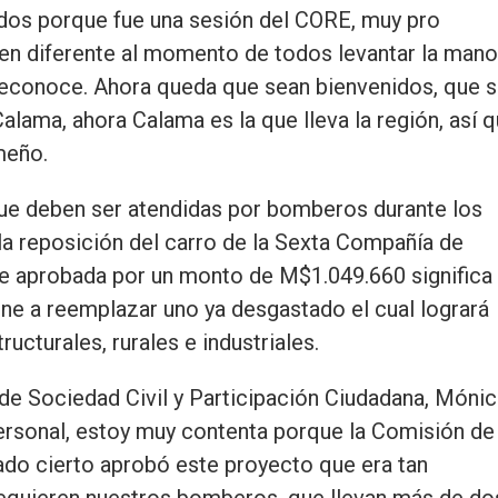
os porque fue una sesión del CORE, muy pro
en diferente al momento de todos levantar la mano
reconoce. Ahora queda que sean bienvenidos, que 
alama, ahora Calama es la que lleva la región, así 
meño.
e deben ser atendidas por bomberos durante los
la reposición del carro de la Sexta Compañía de
e aprobada por un monto de M$1.049.660 significa 
ene a reemplazar uno ya desgastado el cual logrará
ructurales, rurales e industriales.
 de Sociedad Civil y Participación Ciudadana, Móni
ersonal, estoy muy contenta porque la Comisión de
iado cierto aprobó este proyecto que era tan
requieren nuestros bomberos, que llevan más de do