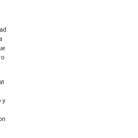
tad
a
ue
ro
at
 y
on