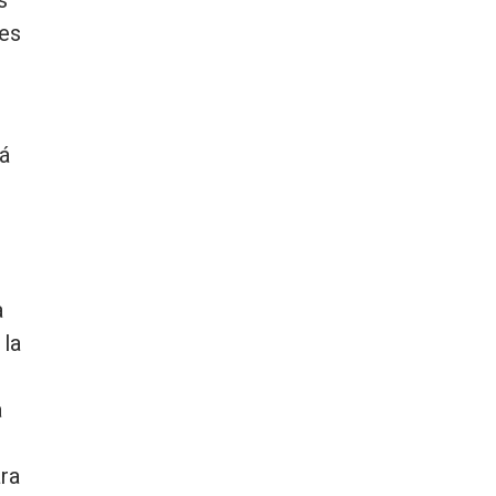
 es
rá
a
 la
a
ra