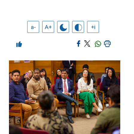
a-
A+
+i