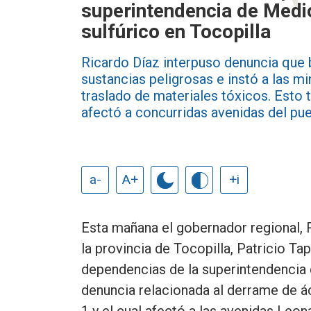
superintendencia de Medi
sulfúrico en Tocopilla
Ricardo Díaz interpuso denuncia que b
sustancias peligrosas e instó a las mi
traslado de materiales tóxicos. Esto t
afectó a concurridas avenidas del puer
a-
A+
+i
Esta mañana el gobernador regional, R
la provincia de Tocopilla, Patricio Ta
dependencias de la superintendencia
denuncia relacionada al derrame de ác
1 y el cual afectó a las avenidas Leo