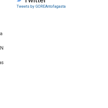
Tweets by GOREAntofagasta
 a
EN
as