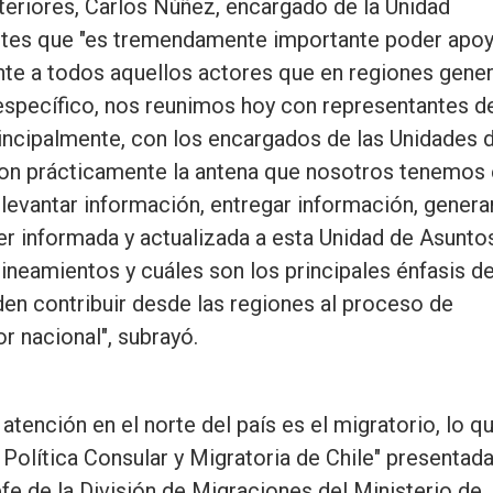
teriores, Carlos Núñez, encargado de la Unidad
tes que "es tremendamente importante poder apoy
nte a todos aquellos actores que en regiones gene
 específico, nos reunimos hoy con representantes d
rincipalmente, con los encargados de las Unidades 
son prácticamente la antena que nosotros tenemos
evantar información, entregar información, genera
er informada y actualizada a esta Unidad de Asunto
lineamientos y cuáles son los principales énfasis d
den contribuir desde las regiones al proceso de
or nacional", subrayó.
ención en el norte del país es el migratorio, lo q
Política Consular y Migratoria de Chile" presentad
e de la División de Migraciones del Ministerio de