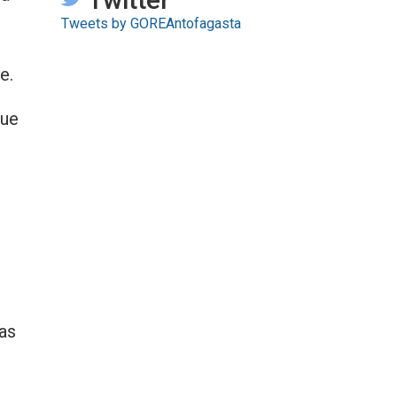
Tweets by GOREAntofagasta
e.
que
las