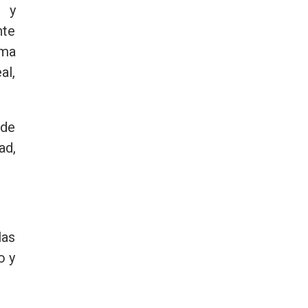
s y
nte
rma
al,
 de
ad,
las
o y