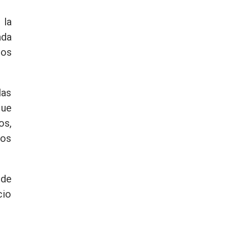
 la
ada
los
las
que
os,
dos
 de
cio