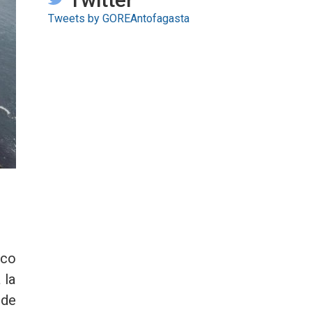
Tweets by GOREAntofagasta
sco
 la
 de