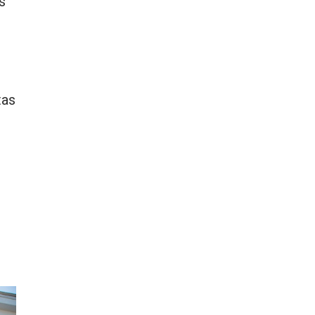
s
tas