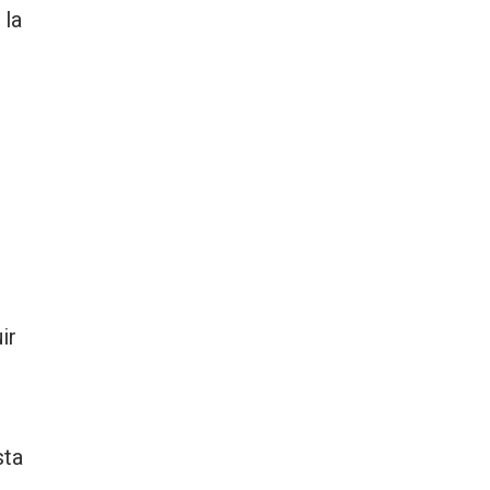
 la
ir
sta