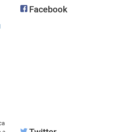
Facebook
l
ca
Twitter
 a