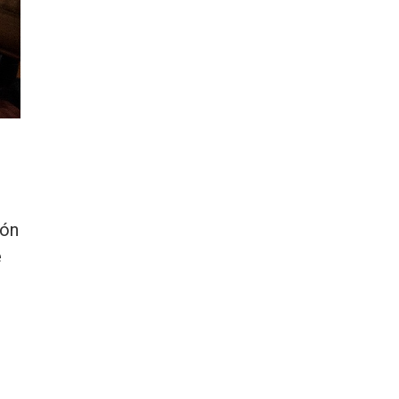
ión
e