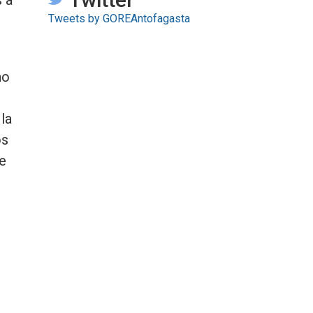
Tweets by GOREAntofagasta
no
la
os
e