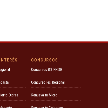
 INTERÉS
CONCURSOS
egional
Concursos 8% FNDR
agasta
Concurso Fic Regional
ierto Dipres
Renueva tu Micro
ofagasta
Renueva tu Colectivo