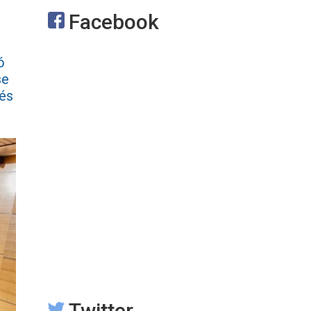
Facebook
ó
se
vés
Twitter