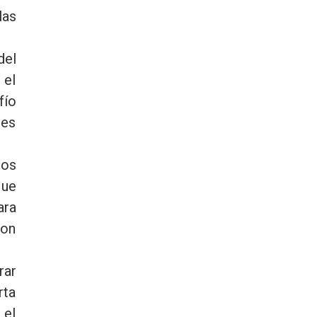
las
del
 el
fío
les
los
que
ara
con
rar
rta
 el