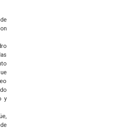
 de
ron
dro
las
nto
que
veo
ado
o y
üe,
 de