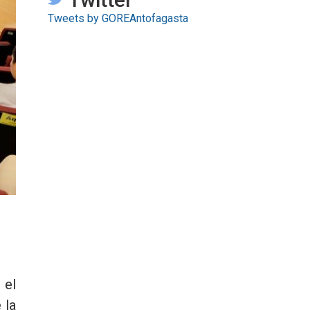
Tweets by GOREAntofagasta
 el
 la