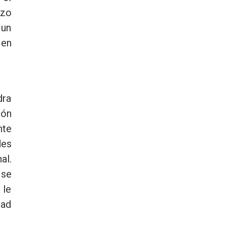
rzo
 un
 en
dra
ión
nte
des
al.
 se
 le
dad