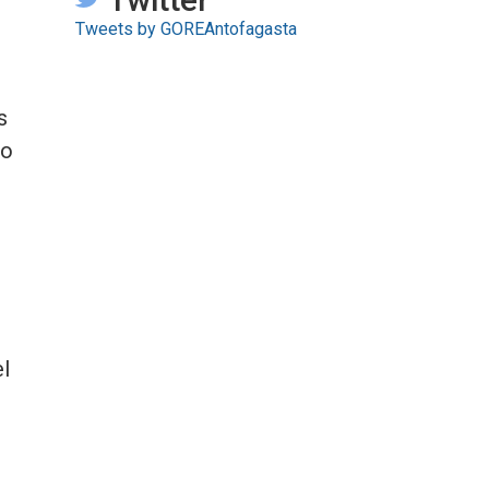
Tweets by GOREAntofagasta
s
to
el