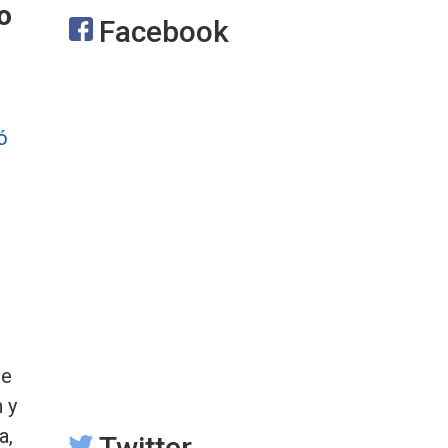
o
Facebook
ó
de
 y
a,
Twitter