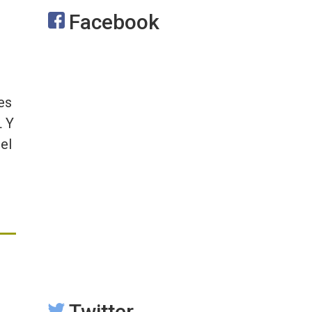
Facebook
es
 Y
el
Twitter