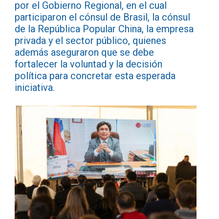
por el Gobierno Regional, en el cual
participaron el cónsul de Brasil, la cónsul
de la República Popular China, la empresa
privada y el sector público, quienes
además aseguraron que se debe
fortalecer la voluntad y la decisión
política para concretar esta esperada
iniciativa.