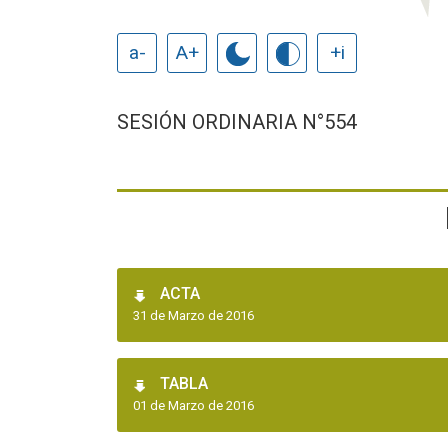
a-
A+
+i
SESIÓN ORDINARIA N°554
ACTA
31 de Marzo de 2016
TABLA
01 de Marzo de 2016