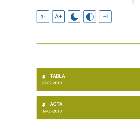
a-
A+
+i
TABLA
20-02-2018
ACTA
09-03-2018