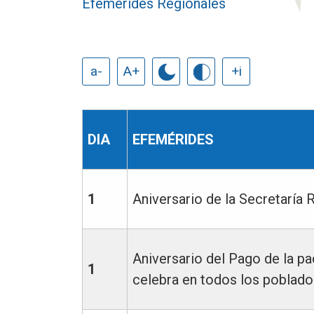
Efemérides Regionales
a-
A+
+i
DIA
EFEMÉRIDES
1
Aniversario de la Secretaría 
Aniversario del Pago de la p
1
celebra en todos los poblados