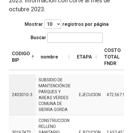
2023. Información con corte al mes de
octubre 2023.
Mostrar
registros por página
Buscar
COSTO
CODIGO
nombre
ETAPA
TOTAL
BIP
FNDR
CODIGO
nombre
ETAPA
COSTO
SUBSIDIO DE
BIP
TOTAL
MANTENCIÓN DE
FNDR
PARQUES Y
2403010-3
EJECUCION
472.567.976
AREAS VERDES
COMUNA DE
SIERRA GORDA
CONSTRUCCION
RELLENO
30167472
SANITARIO
EJECUCION
1.652.457.252