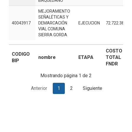
BAQUEDANO
MEJORAMIENTO
SEÑALÉTICAS Y
40043917
DEMARCACIÓN
EJECUCION
72.722.388
VIAL COMUNA
SIERRA GORDA
CODIGO
nombre
ETAPA
COSTO
BIP
TOTAL FNDR
COSTO
CODIGO
nombre
ETAPA
TOTAL
BIP
FNDR
Mostrando página 1 de 2
Anterior
1
2
Siguiente