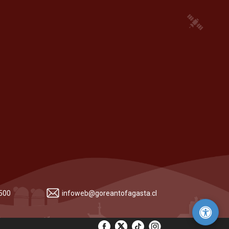
 500
infoweb@goreantofagasta.cl