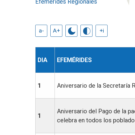
Efemérides Regionales
a-
A+
+i
DIA
EFEMÉRIDES
1
Aniversario de la Secretaría 
Aniversario del Pago de la p
1
celebra en todos los poblados