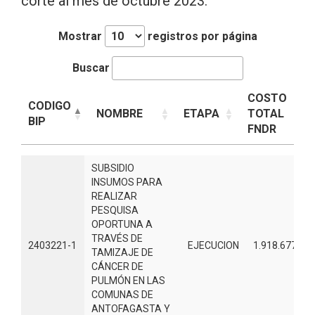
corte al mes de octubre 2023.
Mostrar
registros por página
Buscar
COSTO
CODIGO
NOMBRE
ETAPA
TOTAL
BIP
FNDR
CODIGO
NOMBRE
ETAPA
COSTO
SUBSIDIO
BIP
TOTAL
INSUMOS PARA
FNDR
REALIZAR
PESQUISA
OPORTUNA A
TRAVÉS DE
2403221-1
EJECUCION
1.918.677.00
TAMIZAJE DE
CÁNCER DE
PULMÓN EN LAS
COMUNAS DE
ANTOFAGASTA Y