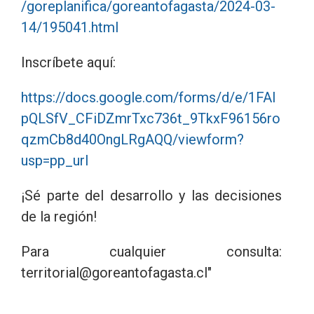
/goreplanifica/goreantofagasta/2024-03-
14/195041.html
Inscríbete aquí:
https://docs.google.com/forms/d/e/1FAI
pQLSfV_CFiDZmrTxc736t_9TkxF96156ro
qzmCb8d40OngLRgAQQ/viewform?
usp=pp_url
¡Sé parte del desarrollo y las decisiones
de la región!
Para cualquier consulta:
territorial@goreantofagasta.cl"