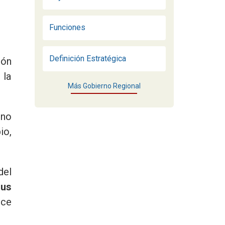
Funciones
Definición Estratégica
ión
 la
Más Gobierno Regional
rno
io,
del
sus
ece