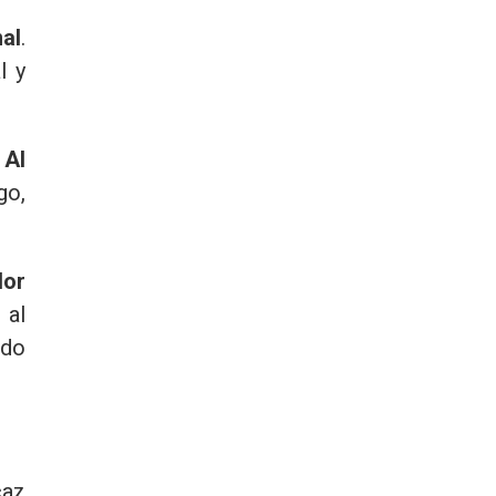
al
.
l y
.
Al
go,
dor
 al
ado
caz