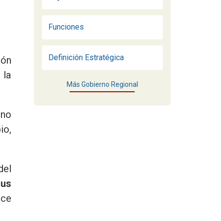
Funciones
Definición Estratégica
ión
 la
Más Gobierno Regional
rno
io,
del
sus
ece