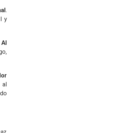
al
.
l y
.
Al
go,
dor
 al
ado
caz