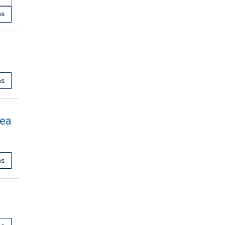
ás
ás
ea
ás