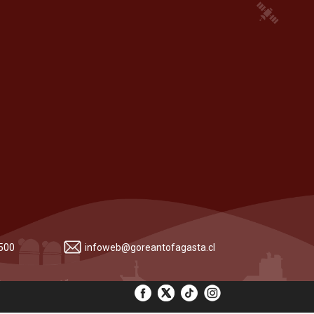
 500
infoweb@goreantofagasta.cl