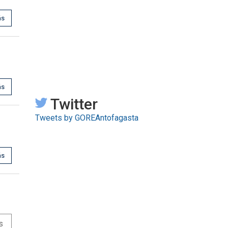
ás
ás
Twitter
Tweets by GOREAntofagasta
ás
s