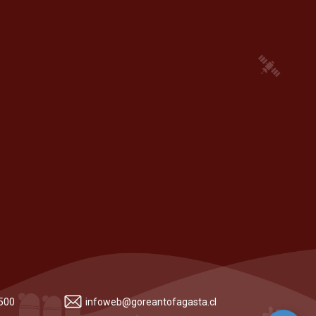
 500
infoweb@goreantofagasta.cl