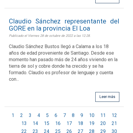
Claudio Sánchez representante del
GORE en la provincia El Loa
Publicado el Viernes 28 de octubre de 2022 a las 12:28.
Claudio Sánchez Bustos llegó a Calama a los 18
años de edad proveniente de Santiago. Desde ese
momento han pasado más de 24 años viviendo en la
tierra de sol y cobre donde ha crecido y se ha
formado. Claudio es profesor de lenguaje y cuenta
con...
Leer más
1
2
3
4
5
6
7
8
9
10
11
12
13
14
15
16
17
18
19
20
21
22
23
24
25
26
27
28
29
30