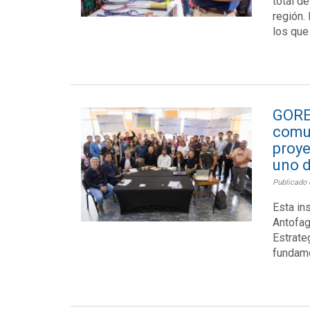
total d
región.
los que
GORE
comu
proye
uno d
Publicado 
Esta in
Antofag
Estrate
fundame