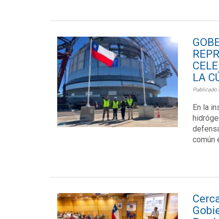
GO
REP
CELE
LA C
Publicado 
En la i
hidróge
defensa
común e
Cerc
Gobie