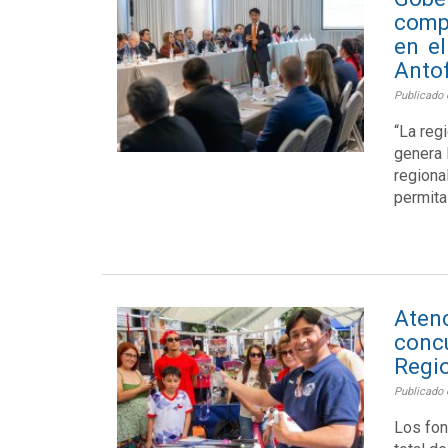
comp
en el
Anto
Publicado e
“La reg
genera 
regiona
permita 
Aten
conc
Regi
Publicado e
Los fon