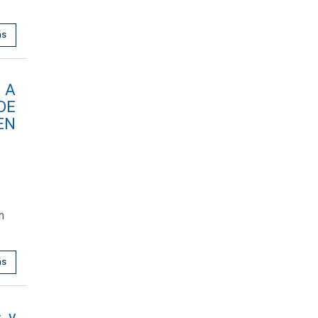
ás
 A
DE
EN
n
ás
s y