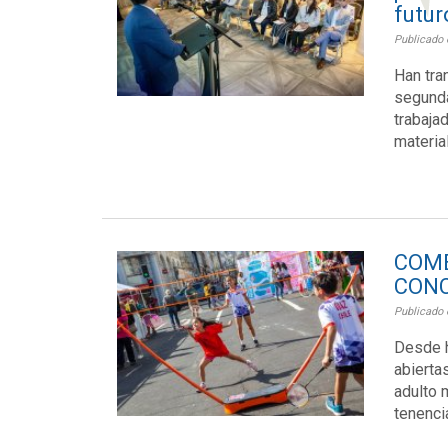
futur
Publicado 
Han tra
segunda
trabaja
material
COM
CONC
Publicado 
Desde h
abierta
adulto 
tenenci