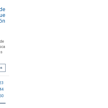
 de
que
ión
rde
usca
es
ás
23
44
50