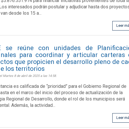
e $5.876.551.914 para financiar iniciativas provenientes de toda l
 Los interesados podrán postular y adjudicar hasta dos proyectos
 van desde los 15 a...
Leer m
 se reúne con unidades de Planificaci
nales para coordinar y articular carteras
ctos que propicien el desarrollo pleno de c
e los territorios
el Martes 8 de abril de 2025 a las 14:58.
stancia es calificada de “prioridad” para el Gobierno Regional de
asta en el marco del inicio del proceso de actualización de la
gia Regional de Desarrollo, donde el rol de los municipios será
ntal. Además, la actividad...
Leer m