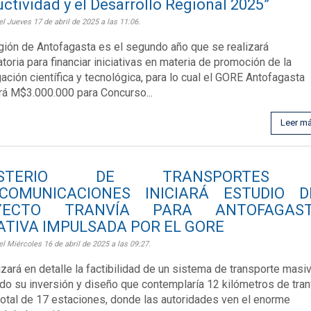
ctividad y el Desarrollo Regional 2025”
el Jueves 17 de abril de 2025 a las 11:06.
egión de Antofagasta es el segundo año que se realizará
toria para financiar iniciativas en materia de promoción de la
gación científica y tecnológica, para lo cual el GORE Antofagasta
rá M$3.000.000 para Concurso...
Leer m
NISTERIO DE TRANSPORTES
COMUNICACIONES INICIARÁ ESTUDIO D
YECTO TRANVÍA PARA ANTOFAGAST
IATIVA IMPULSADA POR EL GORE
el Miércoles 16 de abril de 2025 a las 09:27.
izará en detalle la factibilidad de un sistema de transporte masiv
do su inversión y diseño que contemplaría 12 kilómetros de tran
total de 17 estaciones, donde las autoridades ven el enorme