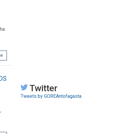
r
 ha
ás
OS
Twitter
Tweets by GOREAntofagasta
,