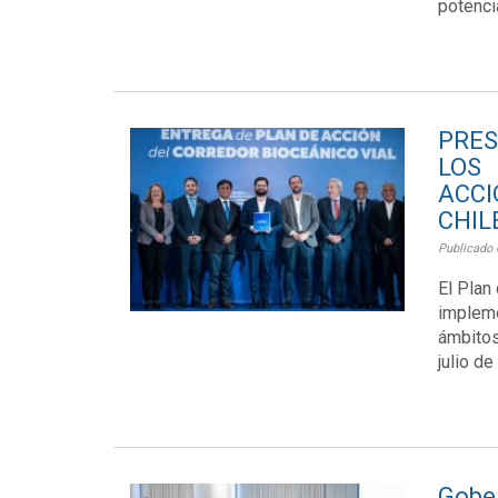
potencia
PRES
LOS
ACC
CHIL
Publicado 
El Plan
impleme
ámbitos
julio de
Gobe