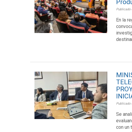
Produ
Publicado 
En la r
convoca
investi
destina
MI
TELE
PRO
INIC
Publicado 
Se anal
evaluan
con un 