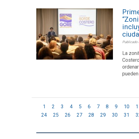
Prime
“Zon
incl
ciuda
Publicado 
La zoni
Costero
ordenar
pueden 
1
2
3
4
5
6
7
8
9
10
1
24
25
26
27
28
29
30
31
3