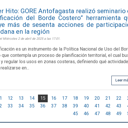
r Hito: GORE Antofagasta realizó seminario
ificación del Borde Costero” herramienta 
uye más de sesenta acciones de participac
dana en la región
el Miércoles 2 de abril de 2025 a las 17:01.
ficación es un instrumento de la Política Nacional de Uso del Bo
 que contempla un proceso de planificación territorial, el cual b
 y regular los usos en zonas costeras, definiendo qué actividad
realizarse en...
Leer m
1
12
13
14
15
16
17
18
19
20
21
22
2
33
34
35
36
37
38
39
40
41
42
43
45
46
47
48
49