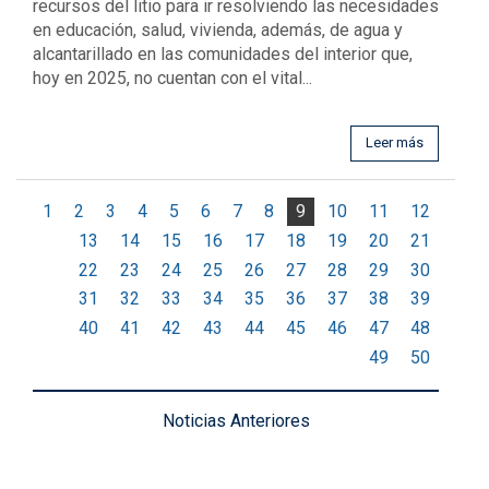
recursos del litio para ir resolviendo las necesidades
en educación, salud, vivienda, además, de agua y
alcantarillado en las comunidades del interior que,
hoy en 2025, no cuentan con el vital...
Leer más
1
2
3
4
5
6
7
8
9
10
11
12
13
14
15
16
17
18
19
20
21
22
23
24
25
26
27
28
29
30
31
32
33
34
35
36
37
38
39
40
41
42
43
44
45
46
47
48
49
50
Noticias Anteriores