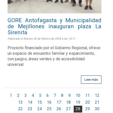
GORE Antofagasta y Municipalidad
de Mejillones inauguran plaza La
Sirenita
Publicado el Martes 20 de febrero de 2024 a las 10:11.
Proyecto financiado por el Gobierno Regional, ofrece
un espacio de encuentro familiar y esparcimiento,
con juegos, áreas verdes y de accesibilidad
universal.
Leer más
1
2
3
4
5
6
7
8
9
10
11
12
13
14
15
16
17
18
19
20
21
22
23
24
25
26
27
28
29
30