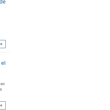
 de
ás
 el
 en
as
ás