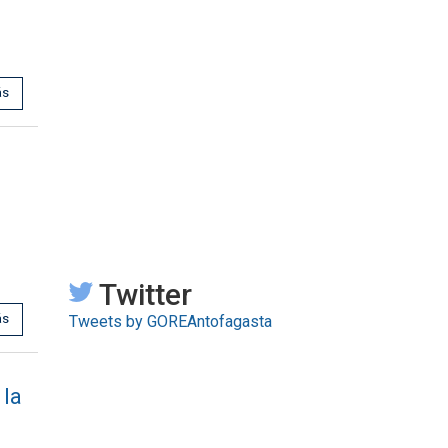
ás
Twitter
ás
Tweets by GOREAntofagasta
 la