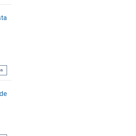
ta
ás
de