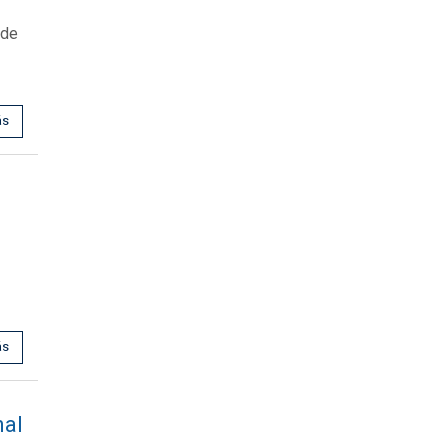
 de
ás
ás
nal